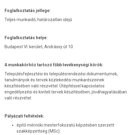
Foglalkoztatás jellege:
Teljes munkaidő, határozatlan idejű
Foglalkoztatás helye:
Budapest VI. kerület, Andrássy út 10.
A munkakörhöz tartozó főbb tevékenységi körök:
Településfejlesztési és településrendezési dokumentumok,
tanulmányok és tervek közlekedési munkarészeinek
készítésében való részvétel. Útépítéssel kapcsolatos
engedélyezési és kiviteli tervek készítésében, jóváhagyatásában
való részvétel.
Pályázati feltételek:
építő mérnöki mesterfokozatú képzésben szerzett
szakképzettség (MSc).