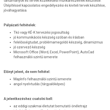
tanulmányok és tervek közlekedési munkarészeinek készítése.
Útépítéssel kapcsolatos engedélyezési és kiviteli tervek készítése,
jóváhagyatása.
Pályázati feltételek:
Tkö vagy KÉ-K tervezési jogosultság
jó kommunikációs készség szóban és írásban
felelősségtudat, problémamegoldó készség, dinamizmus
jó szervező készség
Microsoft Office (Word, Excel, PowerPoint), AutoCad
felhasználói szintű ismerete
Előnyt jelent, de nem feltétel:
MapInfo felhasználói szintű ismerete
angol nyelvtudás (tárgyalóképes)
A jelentkezéshez csatolni kell:
az eddigi szakmai életutat bemutató önéletrajz