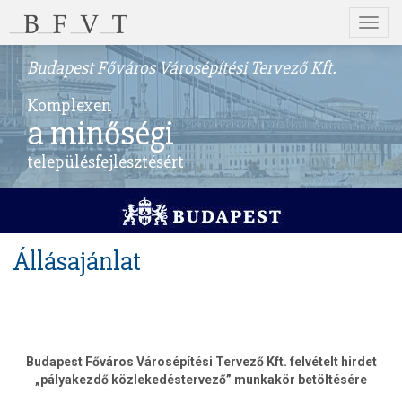
Menü
Budapest Főváros Városépítési Tervező Kft.
Komplexen
a minőségi
településfejlesztésért
Állásajánlat
Budapest Főváros Városépítési Tervező Kft. felvételt hirdet
„pályakezdő közlekedéstervező” munkakör betöltésére