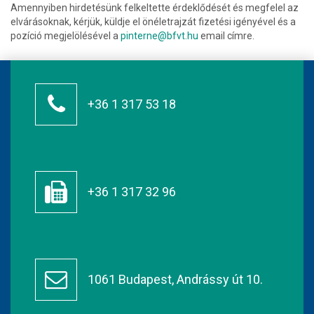
Amennyiben hirdetésünk felkeltette érdeklődését és megfelel az
elvárásoknak, kérjük, küldje el önéletrajzát fizetési igényével és a
pozíció megjelölésével a
pinterne@bfvt.hu
email címre.
+36 1 317 53 18
+36 1 317 32 96
1061 Budapest, Andrássy út 10.