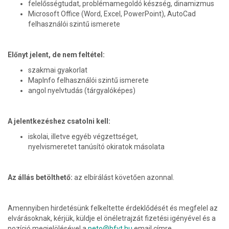
felelősségtudat, problémamegoldó készség, dinamizmus
Microsoft Office (Word, Excel, PowerPoint), AutoCad
felhasználói szintű ismerete
Előnyt jelent, de nem feltétel:
szakmai gyakorlat
MapInfo felhasználói szintű ismerete
angol nyelvtudás (tárgyalóképes)
A jelentkezéshez csatolni kell:
iskolai, illetve egyéb végzettséget,
nyelvismeretet tanúsító okiratok másolata
Az állás betölthető:
az elbírálást követően azonnal.
Amennyiben hirdetésünk felkeltette érdeklődését és megfelel az
elvárásoknak, kérjük, küldje el önéletrajzát fizetési igényével és a
pozíció megjelölésével a
peto@bfvt.hu
email címre
.