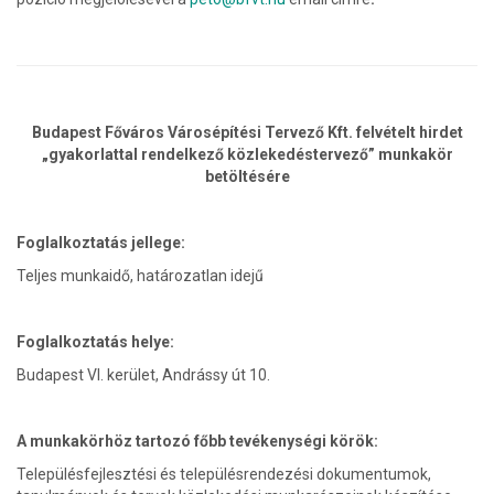
Budapest Főváros Városépítési Tervező Kft. felvételt hirdet
„gyakorlattal rendelkező közlekedéstervező” munkakör
betöltésére
Foglalkoztatás jellege:
Teljes munkaidő, határozatlan idejű
Foglalkoztatás helye:
Budapest VI. kerület, Andrássy út 10.
A munkakörhöz tartozó főbb tevékenységi körök:
Településfejlesztési és településrendezési dokumentumok,