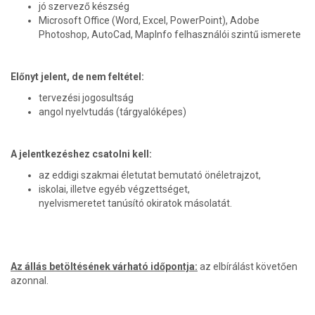
jó szervező készség
Microsoft Office (Word, Excel, PowerPoint), Adobe
Photoshop, AutoCad, MapInfo felhasználói szintű ismerete
Előnyt jelent, de nem feltétel:
tervezési jogosultság
angol nyelvtudás (tárgyalóképes)
A jelentkezéshez csatolni kell:
az eddigi szakmai életutat bemutató önéletrajzot,
iskolai, illetve egyéb végzettséget,
nyelvismeretet tanúsító okiratok másolatát.
Az állás betöltésének várható időpontja:
az elbírálást követően
azonnal.