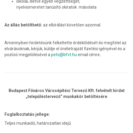
iskolai, illetve egyéb végzettséget,
nyelvismeretet tanúsító okiratok másolata
Az állás betölthető:
az elbírálást követően azonnal.
Amennyiben hirdetésünk felkeltette érdeklődését és megfelel az
elvárásoknak, kérjük, küldje el önéletrajzát fizetési igényével és a
pozíció megjelölésével a
peto@bfvt.hu
email címre
.
Budapest Főváros Városépítési Tervező Kft. felvételt hirdet
„településtervező” munkakör betöltésére
Foglalkoztatás jellege:
Teljes munkaidő, határozatlan idejű