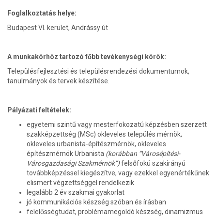
Foglalkoztatás helye:
Budapest VI. kerület, Andrássy út
A munkakörhöz tartozó főbb tevékenységi körök:
Településfejlesztési és településrendezési dokumentumok,
tanulmányok és tervek készítése.
Pályázati feltételek:
egyetemi szintű vagy mesterfokozatú képzésben szerzett
szakképzettség (MSc) okleveles település mérnök,
okleveles urbanista-építészmérnök, okleveles
építészmérnök Urbanista
(korábban “Városépítési-
Városgazdasági Szakmérnök”)
felsőfokú szakirányú
továbbképzéssel kiegészítve, vagy ezekkel egyenértékűnek
elismert végzettséggel rendelkezik
legalább 2 év szakmai gyakorlat
jó kommunikációs készség szóban és írásban
felelősségtudat, problémamegoldó készség, dinamizmus