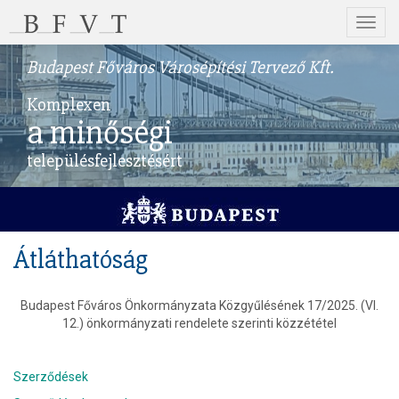
Menü
Budapest Főváros Városépítési Tervező Kft.
Komplexen
a minőségi
településfejlesztésért
Átláthatóság
Budapest Főváros Önkormányzata Közgyűlésének 17/2025. (VI.
12.) önkormányzati rendelete szerinti közzététel
Szerződések