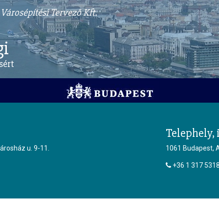
Városépítési Tervező Kft.
gi
sért
Telephely, 
árosház u. 9-11.
1061 Budapest, A
+36 1 317 531