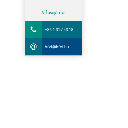
Állásajánlat
+36 1 317 53 18
bfvt@bfvt.hu