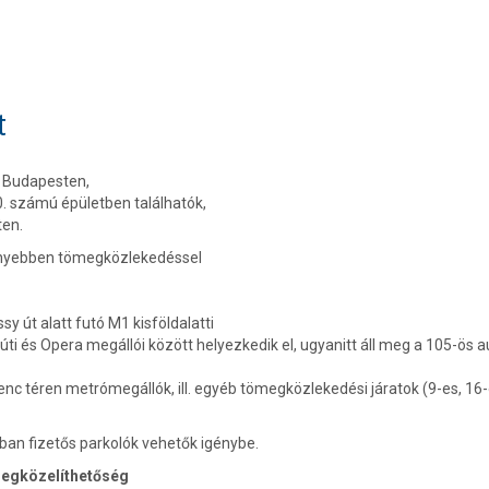
t
i Budapesten,
0. számú épületben találhatók,
ten.
nnyebben tömegközlekedéssel
y út alatt futó M1 kisföldalatti
 úti és Opera megállói között helyezkedik el, ugyanitt áll meg a 105-ös 
enc téren metrómegállók, ill. egyéb tömegközlekedési járatok (9-es, 16
ban fizetős parkolók vehetők igénybe.
 megközelíthetőség