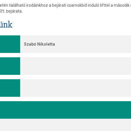
tén található irodáinkhoz a bejárati csarnokból induló lifttel a második
ft. bejárata.
künk
Szabó Nikoletta