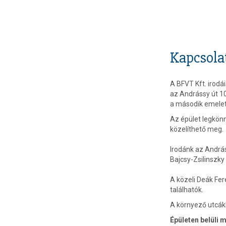
Kapcsola
A BFVT Kft. irodá
az Andrássy út 1
a második emele
Az épület legkö
közelíthető meg.
Irodánk az Andráss
Bajcsy-Zsilinszky
A közeli Deák Fer
találhatók.
A környező utcák
Épületen belüli