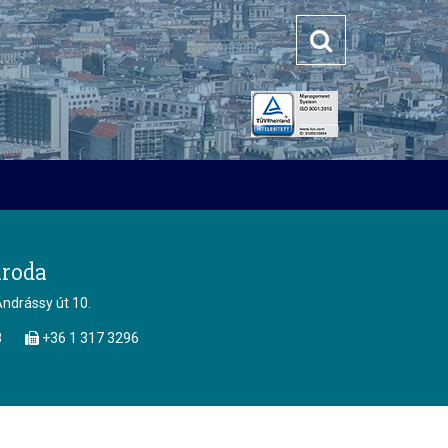
iroda
ndrássy út 10.
8
+36 1 317 3296