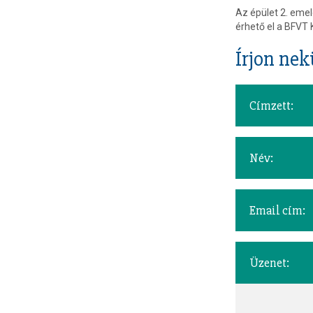
Az épület 2. emele
érhető el a BFVT K
Írjon ne
Címzett:
Név:
Email cím:
Üzenet: