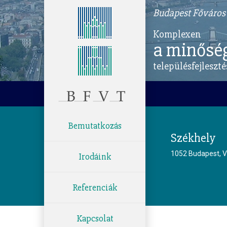
Budapest Főváros 
Komplexen
a minősé
településfejleszté
Bemutatkozás
Székhely
1052 Budapest, V
Irodáink
Referenciák
Kapcsolat