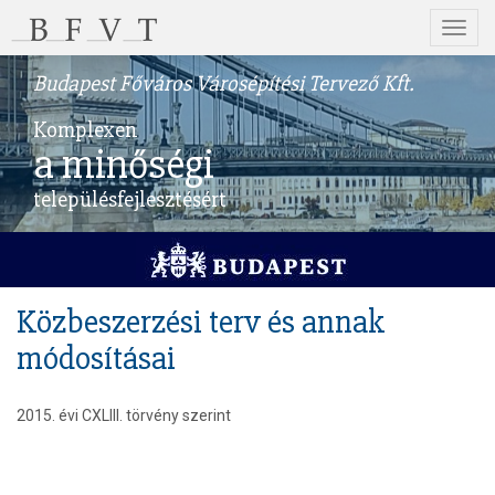
Menü
Budapest Főváros Városépítési Tervező Kft.
Komplexen
a minőségi
településfejlesztésért
Közbeszerzési terv és annak
módosításai
2015. évi CXLIII. törvény szerint