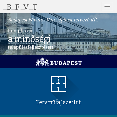
Menü
Budapest Főváros Városépítési Tervező Kft.
Komplexen
a minőségi
településfejlesztésért
Tervműfaj szerint