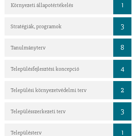
1
Környezeti állapotértékelés
3
Stratégiák, programok
8
Tanulmányterv
4
Településfejlesztési koncepció
2
Települési környezetvédelmi terv
3
Településszerkezeti terv
1
Településterv