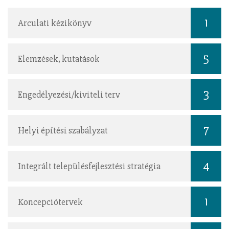
1
Arculati kézikönyv
5
Elemzések, kutatások
3
Engedélyezési/kiviteli terv
7
Helyi építési szabályzat
4
Integrált településfejlesztési stratégia
1
Koncepciótervek