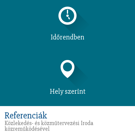
Időrendben
Hely szerint
Referenciák
Közlekedés- és közműtervezési Iroda
közreműködésével