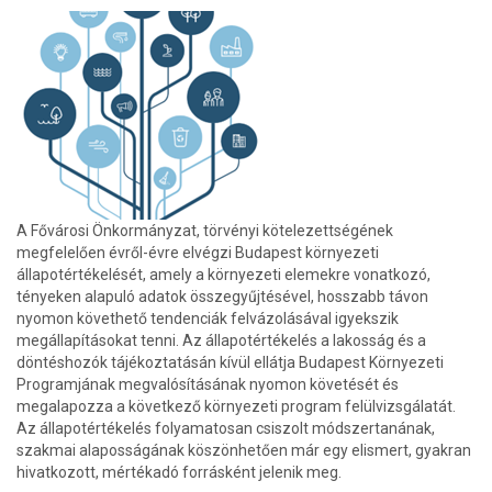
A Fővárosi Önkormányzat, törvényi kötelezettségének
megfelelően évről-évre elvégzi Budapest környezeti
állapotértékelését, amely a környezeti elemekre vonatkozó,
tényeken alapuló adatok összegyűjtésével, hosszabb távon
nyomon követhető tendenciák felvázolásával igyekszik
megállapításokat tenni. Az állapotértékelés a lakosság és a
döntéshozók tájékoztatásán kívül ellátja Budapest Környezeti
Programjának megvalósításának nyomon követését és
megalapozza a következő környezeti program felülvizsgálatát.
Az állapotértékelés folyamatosan csiszolt módszertanának,
szakmai alaposságának köszönhetően már egy elismert, gyakran
hivatkozott, mértékadó forrásként jelenik meg.