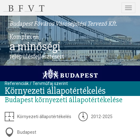
Menü
Budapest Főváros Városépítési Tervező Kft.
Komplexen
a minőségi
településfejlesztésért
Referenciák / Tervműfaj szerint
Környezeti állapotértékelés
Budapest környezeti állapotértékelése
Környezeti állapotértékelés
2012-2025
Budapest