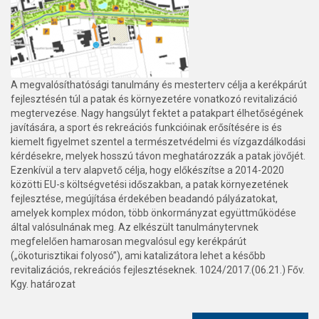
A megvalósíthatósági tanulmány és mesterterv célja a kerékpárút
fejlesztésén túl a patak és környezetére vonatkozó revitalizáció
megtervezése. Nagy hangsúlyt fektet a patakpart élhetőségének
javítására, a sport és rekreációs funkcióinak erősítésére is és
kiemelt figyelmet szentel a természetvédelmi és vízgazdálkodási
kérdésekre, melyek hosszú távon meghatározzák a patak jövőjét.
Ezenkívül a terv alapvető célja, hogy előkészítse a 2014-2020
közötti EU-s költségvetési időszakban, a patak környezetének
fejlesztése, megújítása érdekében beadandó pályázatokat,
amelyek komplex módon, több önkormányzat együttműködése
által valósulnának meg. Az elkészült tanulmánytervnek
megfelelően hamarosan megvalósul egy kerékpárút
(„ökoturisztikai folyosó”), ami katalizátora lehet a később
revitalizációs, rekreációs fejlesztéseknek. 1024/2017.(06.21.) Főv.
Kgy. határozat