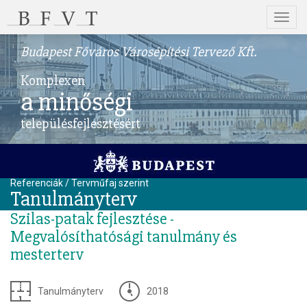
Menü
Budapest Főváros Városépítési Tervező Kft.
Komplexen
a minőségi
településfejlesztésért
Referenciák / Tervműfaj szerint
Tanulmányterv
Szilas-patak fejlesztése -
Megvalósíthatósági tanulmány és
mesterterv
Tanulmányterv
2018