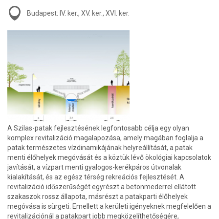
Budapest: IV. ker., XV. ker., XVI. ker.
A Szilas-patak fejlesztésének legfontosabb célja egy olyan
komplex revitalizáció magalapozása, amely magában foglalja a
patak természetes vízdinamikájának helyreállítását, a patak
menti élőhelyek megóvását és a köztük lévő ökológiai kapcsolatok
javítását, a vízpart menti gyalogos-kerékpáros útvonalak
kialakítását, és az egész térség rekreációs fejlesztését. A
revitalizáció időszerűségét egyrészt a betonmederrel ellátott
szakaszok rossz állapota, másrészt a patakparti élőhelyek
megóvása is sürgeti. Emellett a kerületi igényeknek megfelelően a
revitalizációnál a patakpart jobb megközelíthetőségére,